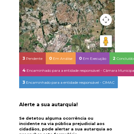
3
0
0
2
Pendente
Em Análise
Em Execução
Concluído
4
Encaminhado para a entidade responsável - Câmara Municipa
3
Encaminhado para a entidade responsável - CIMAC
Map Data
Terms
1 km
Alerte a sua autarquia!
Se detetou alguma ocorrência ou
incidente na via pública prejudicial aos
cidadãos, pode alertar a sua autarquia ao