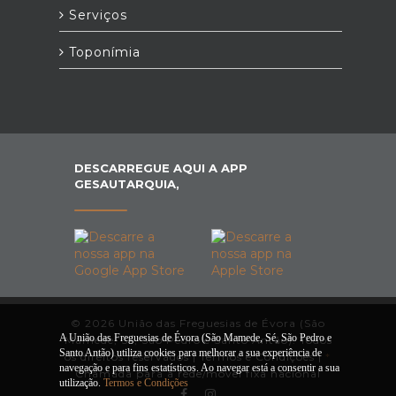
Serviços
Toponímia
DESCARREGUE AQUI A APP
GESAUTARQUIA,
© 2026 União das Freguesias de Évora (São
A União das Freguesias de Évora (São Mamede, Sé, São Pedro e
Mamede, Sé, São Pedro e Santo Antão). Todos
Santo Antão) utiliza cookies para melhorar a sua experiência de
os direitos reservados |
Termos e Condições
|
*
navegação e para fins estatísticos. Ao navegar está a consentir a sua
Chamada para a rede/móvel fixa nacional
utilização.
Termos e Condições