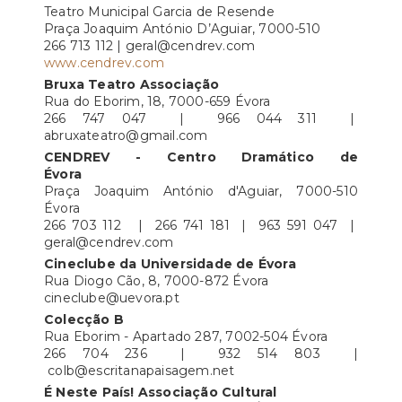
Teatro Municipal Garcia de Resende
Praça Joaquim António D’Aguiar, 7000-510
266 713 112 | geral@cendrev.com
www.cendrev.com
Bruxa Teatro Associação
Rua do Eborim, 18, 7000-659 Évora
266 747 047 | 966 044 311 |
abruxateatro@gmail.com
CENDREV - Centro Dramático de
Évora
Praça Joaquim António d'Aguiar, 7000-510
Évora
266 703 112 | 266 741 181 | 963 591 047 |
geral@cendrev.com
Cineclube da Universidade de Évora
Rua Diogo Cão, 8, 7000-872 Évora
cineclube@uevora.pt
Colecção B
Rua Eborim - Apartado 287, 7002-504 Évora
266 704 236 | 932 514 803 |
colb@escritanapaisagem.net
É Neste País! Associação Cultural