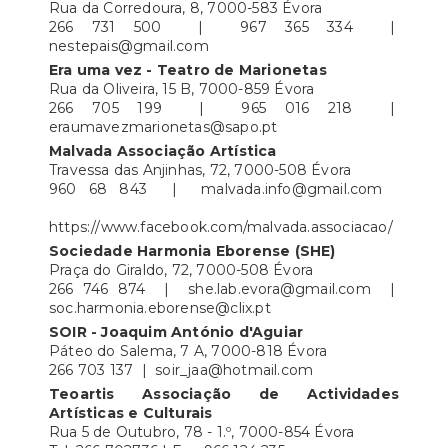
Rua da Corredoura, 8, 7000-583 Évora
266 731 500 | 967 365 334 |
nestepais@gmail.com
Era uma vez - Teatro de Marionetas
Rua da Oliveira, 15 B, 7000-859 Évora
266 705 199 | 965 016 218 |
eraumavezmarionetas@sapo.pt
Malvada Associação Artística
Travessa das Anjinhas, 72, 7000-508 Évora
960 68 843 | malvada.info@gmail.com
https://www.facebook.com/malvada.associacao/
Sociedade Harmonia Eborense (SHE)
Praça do Giraldo, 72, 7000-508 Évora
266 746 874 | she.lab.evora@gmail.com |
soc.harmonia.eborense@clix.pt
SOIR - Joaquim António d'Aguiar
Páteo do Salema, 7 A, 7000-818 Évora
266 703 137 | soir_jaa@hotmail.com
Teoartis Associação de Actividades
Artísticas e Culturais
Rua 5 de Outubro, 78 - 1.º, 7000-854 Évora