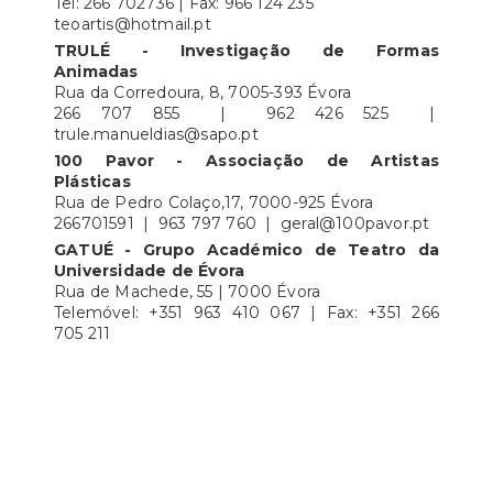
Tel: 266 702736 | Fax: 966 124 235
teoartis@hotmail.pt
TRULÉ - Investigação de Formas
Animadas
Rua da Corredoura, 8, 7005-393 Évora
266 707 855 | 962 426 525 |
trule.manueldias@sapo.pt
100 Pavor - Associação de Artistas
Plásticas
Rua de Pedro Colaço,17, 7000-925 Évora
266701591 | 963 797 760 | geral@100pavor.pt
GATUÉ - Grupo Académico de Teatro da
Universidade de Évora
Rua de Machede, 55 | 7000 Évora
Telemóvel: +351 963 410 067 | Fax: +351 266
705 211