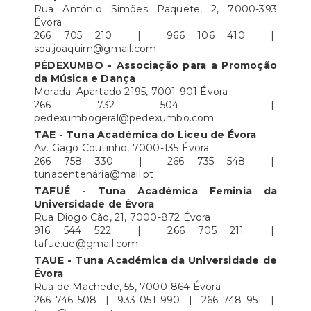
Rua António Simões Paquete, 2, 7000-393
Évora
266 705 210 | 966 106 410 |
soa.joaquim@gmail.com
PÉDEXUMBO - Associação para a Promoção
da Música e Dança
Morada: Apartado 2195, 7001-901 Évora
266 732 504 |
pedexumbogeral@pedexumbo.com
TAE - Tuna Académica do Liceu de Évora
Av. Gago Coutinho, 7000-135 Évora
266 758 330 | 266 735 548 |
tunacentenária@mail.pt
TAFUÉ - Tuna Académica Feminia da
Universidade de Évora
Rua Diogo Cão, 21, 7000-872 Évora
916 544 522 | 266 705 211 |
tafue.ue@gmail.com
TAUE - Tuna Académica da Universidade de
Évora
Rua de Machede, 55, 7000-864 Évora
266 746 508 | 933 051 990 | 266 748 951 |