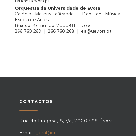
taue@uevora.pt
Orquestra da Universidade de Évora
Colégio Mateus d’Aranda - Dep. de Música,
Escola de Artes
Rua do Raimundo, 7000-811 Évora
266 760 260 | 266 760 268 | ea@uevora.pt
CONTACTOS
Rua do Fragoso, 8, r/c, 7000-598 Évora
Email:
geral@uf-