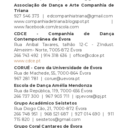
Associação de Dança e Arte Companhia de
Triana
927 546 373 | edcompanhiatriana@gmail.com
www.companhiadetriana.blogspot.pt |
www.facebook.com/escola.com
CDCE - Companhia de Dança
Contemporânea de Évora
Rua Aníbal Tavares, talhão 12-C - ZIndust.
Almeirim- Norte, 7005-872 Évora
266 743 492 | 914 318 636 | office@cdce.pt
www.cdce.pt
CORUÉ - Coro da Universidade de Évora
Rua de Machede, 55, 7000-864 Évora
967 281 781 | corue@uevora.pt
Escola de Dança Amélia Mendonza
Rua da República, 119, 7000-656 Évora
266 737 300 | 967 903 711 | ipj.evora@ipj.pt
Grupo Académico Seistetos
Rua Diogo Cão, 21, 7000-872 Évora
266 748 951 | 968 521 687 | 927 014 690 | 911
715 820 | seistetos@gmail.com
Grupo Coral Cantares de Évora