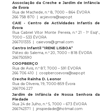
Associação da Creche e Jardim de Infância
de Évora
Rua de Machede, n.º 8, 7000 – 864 ÉVORA
266 758 870 | acjievora@sapo.pt
CAIE - Centro de Actividades Infantis de
Évora
Rua Gabriel Vítor Monte Pereira, n.º 21 - 1º Esqº.,
7000 – 533 ÉVORA
266701335 | caievora@gmail.com
Centro Infantil “IRENE LISBOA”
Páteo do Salema, n.º 20, 7000 – 818 ÉVORA
266750590
COOPBERÇO
Rua de Avis, n.º 87, 7000 – 591 ÉVORA
266 706 410 | coopbercoevora@sapo.pt
Creche Rainha D. Leonor
Rua da Oliveira, 19, 7000-859 Évora
266706 227
Jardim de Infância de Nossa Senhora da
Piedade
Rua 24 de Julho, n.º 5, 7000 – 673 ÉVORA
266742371 | jinspiedade@hotmail.com