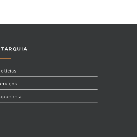
UTARQUIA
otícias
erviços
oponímia