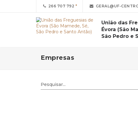
266 707 792
GERAL@UF-CENTRO
União das Fr
Évora (São M
São Pedro e 
Empresas