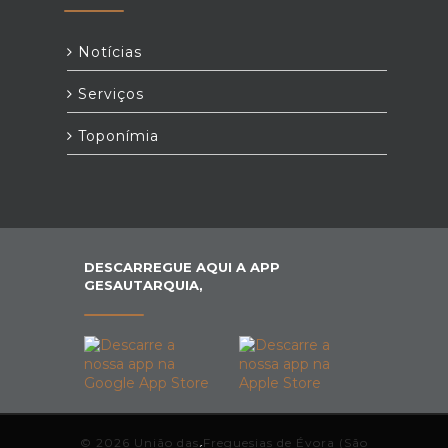
Notícias
Serviços
Toponímia
DESCARREGUE AQUI A APP
GESAUTARQUIA,
© 2026 União das Freguesias de Évora (São