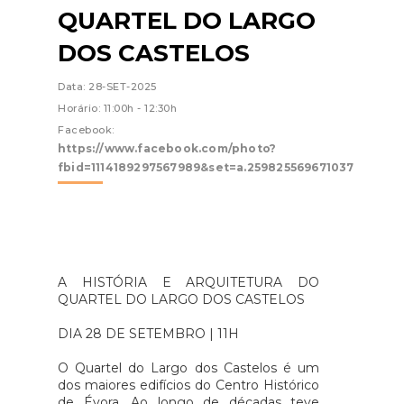
QUARTEL DO LARGO
DOS CASTELOS
Data: 28-SET-2025
Horário: 11:00h - 12:30h
Facebook:
https://www.facebook.com/photo?
fbid=1114189297567989&set=a.259825569671037
A HISTÓRIA E ARQUITETURA DO
QUARTEL DO LARGO DOS CASTELOS
DIA 28 DE SETEMBRO | 11H
O Quartel do Largo dos Castelos é um
dos maiores edifícios do Centro Histórico
de Évora. Ao longo de décadas teve