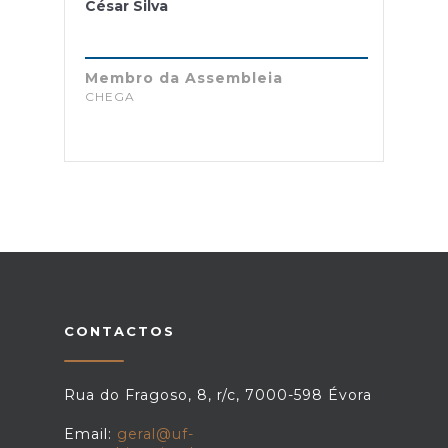
César Silva
Membro da Assembleia
CHEGA
CONTACTOS
Rua do Fragoso, 8, r/c, 7000-598 Évora
Email:
geral@uf-