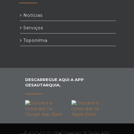
Notícias
Serviços
Toponímia
DESCARREGUE AQUI A APP
GESAUTARQUIA,
© 2026 União das Freguesias de Évora (São