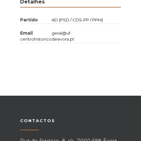
Detalhes
Partido
AD (PSD / CDS-PP / PPM)
Email
geral@uf-
centrohistoricodeevora.pt
CONTACTOS
Rua do Fragoso, 8, r/c, 7000-598 Évora