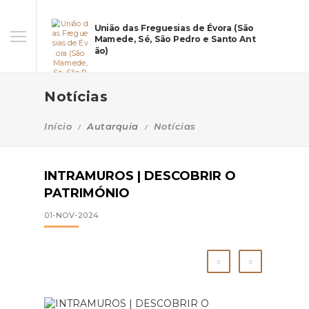
União das Freguesias de Évora (São
Mamede, Sé, São Pedro e Santo Ant
ão)
Notícias
Início
Autarquia
Notícias
INTRAMUROS | DESCOBRIR O
PATRIMÓNIO
01-NOV-2024