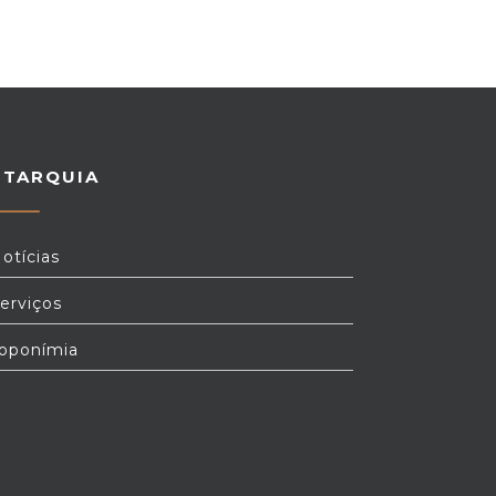
UTARQUIA
otícias
erviços
oponímia