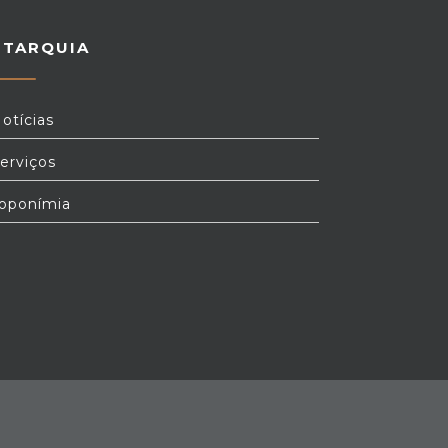
UTARQUIA
otícias
erviços
oponímia