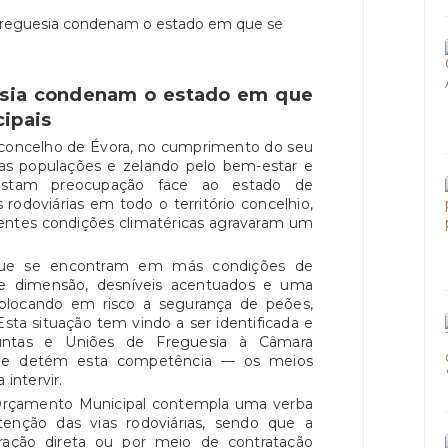
esia condenam o estado em que
cipais
 concelho de Évora, no cumprimento do seu
s populações e zelando pelo bem-estar e
festam preocupação face ao estado de
rodoviárias em todo o território concelhio,
entes condições climatéricas agravaram um
 que se encontram em más condições de
e dimensão, desníveis acentuados e uma
colocando em risco a segurança de peões,
Esta situação tem vindo a ser identificada e
Juntas e Uniões de Freguesia à Câmara
que detém esta competência — os meios
 intervir.
l Orçamento Municipal contempla uma verba
nção das vias rodoviárias, sendo que a
ração direta ou por meio de contratação