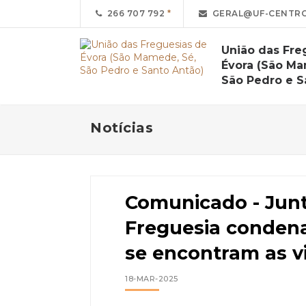
266 707 792
GERAL@UF-CENTRO
União das Fre
Évora (São Ma
São Pedro e S
Notícias
Comunicado - Junt
Freguesia conden
se encontram as v
18-MAR-2025