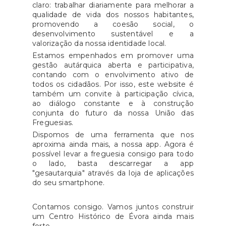
não uma preocupação gerada
claro: trabalhar diariamente para melhorar a
situação de inoperância, as
apenas em resposta a situações
qualidade de vida dos nossos habitantes,
Juntas e Uniões de Freguesia
promovendo a coesão social, o
de emergência.Lamentamos
desenvolvimento sustentável e a
do concelho de Évora vêm,
que, na votação, a proposta
valorização da nossa identidade local.
através deste comunicado,
tenha sido reprovada com os
Estamos empenhados em promover uma
condenar da falta de
votos contra da CDU, partido
gestão autárquica aberta e participativa,
intervenção na manutenção das
contando com o envolvimento ativo de
que preside à Câmara Municipal
todos os cidadãos. Por isso, este website é
vias municipais, reafirmando a
de Évora, e com o apoio das
também um convite à participação cívica,
suadisponibilidade para
abstenções do PS e do MCE. O
ao diálogo constante e à construção
colaborar, mas esclarecendo
conjunta do futuro da nossa União das
PSD foi a única força política a
Freguesias.
que os meios para a execução
votar a favor desta medida.A
Dispomos de uma ferramenta que nos
destes trabalhos estão a cargo
Junta de Freguesia do Centro
aproxima ainda mais, a nossa app. Agora é
da Câmara Municipal de
Histórico considera que o
possível levar a freguesia consigo para todo
Évora.Apelamos, assim, a que o
o lado, basta descarregar a app
argumento utilizado pelas
"gesautarquia" através da loja de aplicações
Município atue com a urgência
forças políticas que se
do seu smartphone.
que a situação exige,
abstiveram e que votaram
procedendo à manutenção das
contra não é plausível, uma vez
Contamos consigo. Vamos juntos construir
vias e garantindo condições de
que o financiamento do sistema
um Centro Histórico de Évora ainda mais
segurança e mobilidade para