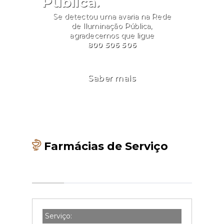
Pública.
Se detectou uma avaria na Rede
de Iluminação Pública,
agradecemos que ligue
800 506 506
Saber mais
Farmácias de Serviço
Serviço: