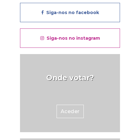
SIAC.Passaporte do animal ou boletim
sanitário atualizado.DOCUMENTOS
Siga-nos no facebook
ADICIONAIS PARA CATEGORIAS
ESPECÍFICAS:Categoria B (Cães de Caça):
Cópia da Carta de Caçador.Categoria C
(Cães de Guarda de Bens): Declaração de
Siga-nos no instagram
Guarda de Bens.Cães Perigosos e
Potencialmente Perigosos (Categoria D e
E):Termo de Responsabilidade;Certificado
de Registo Criminal;Seguro de
Responsabilidade Civil;Comprovativo de
esterilização (se aplicável);Boletim
sanitário atualizado com vacina
Onde votar?
antirrábica;Certificação de formação para
detenção de animais perigosos.ONDE
SUBMETER O PEDIDO?Presencialmente
na Junta de Freguesia;Através do e-mail
ou correio;Na página eletrónica
institucional.TAXAS APLICÁVEISRegisto
Aceder
no SIAC: Taxa definida pela DGAV
conforme o Decreto-Lei nº
82/2019.Licenciamento e renovação:
Conforme Regulamento Geral de Taxas e