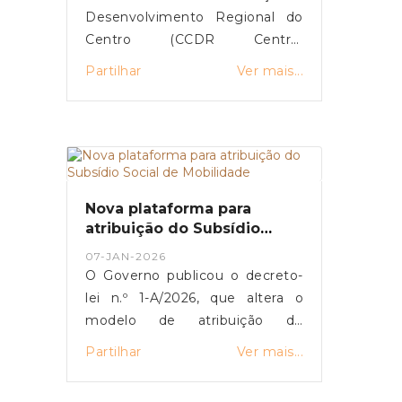
Desenvolvimento Regional do
Centro (CCDR Centro)
disponibilizou uma plataforma
Partilhar
Ver mais...
online para o registo de
prejuízos resultantes das
tempestades de 2026 que
afetaram vários concelhos da
Região Centro.O portal destina-
se a cidadãos, empresas,
Nova plataforma para
agricultores e municípios,
atribuição do Subsídio
permitindo a sinalização de
Social de Mobilidade
07-JAN-2026
danos em habitações, atividades
O Governo publicou o decreto-
económicas, explorações
lei n.º 1-A/2026, que altera o
agrícolas e infraestruturas
modelo de atribuição do
públicas, com vista ao acesso a
Subsídio Social de Mobilidade
Partilhar
Ver mais...
apoios técnicos e financeiros.O
(SSM) e define um período
registo dos prejuízos é um
transitório para a nova
passo essencial para a avaliação