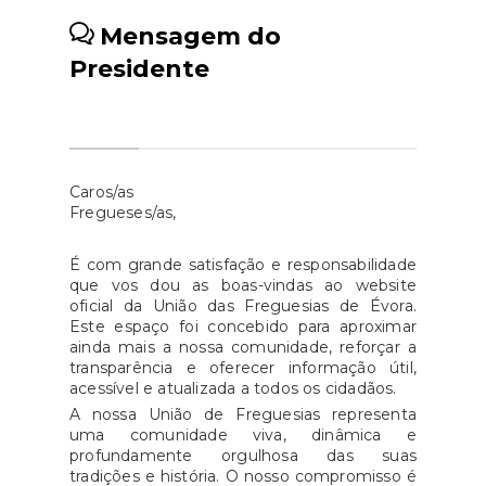
importante salientar que o atual
atos de vandalismo, seria um
Mensagem do
Orçamento Municipal
importante passo na
Presidente
contempla uma verba de
modernização e reforço da
2.000.000€ destinada à
segurança no nosso Centro
manutenção das vias
Histórico.As políticas públicas
rodoviárias, sendo que a câmara
não devem ser reativas, mas
poderá recorrer a administração
sim antecipar potenciais
Caros/as
direta ou por meio de
Fregueses/as,
problemas. O sistema de
contratação externa. No
videovigilância seria uma
entanto, apesar das sucessivas
É com grande satisfação e responsabilidade
medida proativa que visaria
que vos dou as boas-vindas ao website
solicitações por parte das Juntas
garantir um ambiente mais
oficial da União das Freguesias de Évora.
e Uniões de Freguesia, a
seguro e protegido para a nossa
Este espaço foi concebido para aproximar
Câmara Municipal não tem
ainda mais a nossa comunidade, reforçar a
comunidade, minimizando
transparência e oferecer informação útil,
apresentado respostas
riscos e assegurando a
acessível e atualizada a todos os cidadãos.
concretas, nem um plano de
preservação do nosso
A nossa União de Freguesias representa
trabalhos que permita antecipar
património. A segurança deve
uma comunidade viva, dinâmica e
e resolver os problemas
profundamente orgulhosa das suas
ser uma prioridade constante, e
tradições e história. O nosso compromisso é
identificados.Perante esta