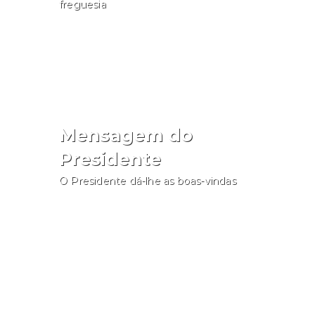
freguesia
Consultar
Mensagem do
Presidente
O Presidente dá-lhe as boas-vindas
Aceder