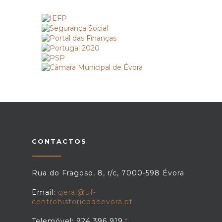
CONTACTOS
Rua do Fragoso, 8, r/c, 7000-598 Évora
Email:
geral@uf-
centrohistoricodeevora.pt
Telemóvel: 924 396 919