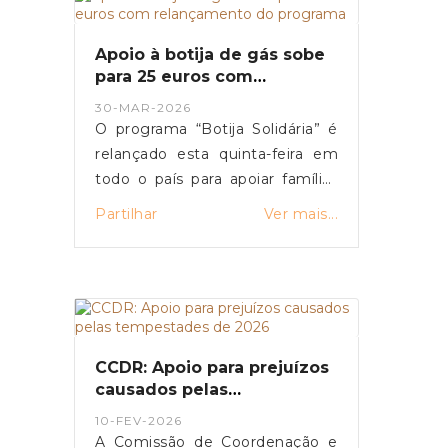
Apoio à botija de gás sobe
para 25 euros com
relançamento do programa
30-MAR-2026
O programa “Botija Solidária” é
relançado esta quinta-feira em
todo o país para apoiar famílias
em situação de vulnerabilidade
Partilhar
Ver mais...
económica na compra de botijas
de gás. O primeiro-ministro Luís
Montenegro anunciou o
aumento da comparticipação de
15 para 25 euros durante os
próximos três meses,
CCDR: Apoio para prejuízos
justificando a medida com o
causados pelas
impacto da guerra no Médio
tempestades de 2026
10-FEV-2026
Oriente.
A Comissão de Coordenação e